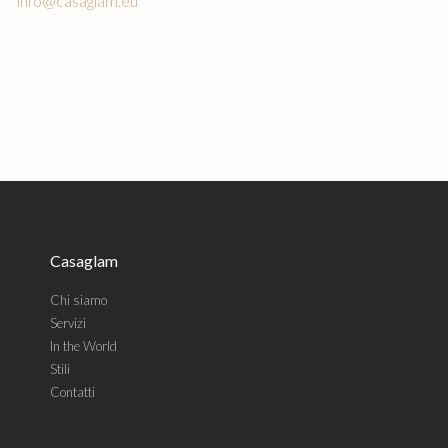
info@casaglam.eu
Casaglam
Chi siamo
Servizi
In the World
Stili
Contatti