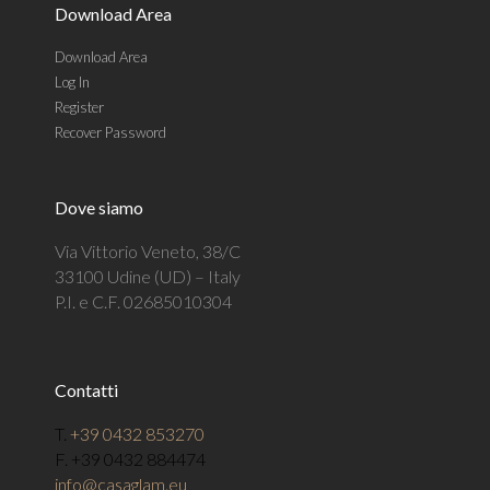
Download Area
Download Area
Log In
Register
Recover Password
Dove siamo
Via Vittorio Veneto, 38/C
33100 Udine (UD) – Italy
P.I. e C.F. 02685010304
Contatti
T.
+39 0432 853270
F. +39 0432 884474
info@casaglam.eu