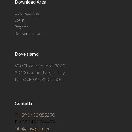
Download Area
Download Area
Log In
Register
Recover Password
Dove siamo
Via Vittorio Veneto, 38/C
33100 Udine (UD) – Italy
P.I. e C.F. 02685010304
Contatti
T.
+39 0432 853270
F. +39 0432 884474
info@casaglam.eu