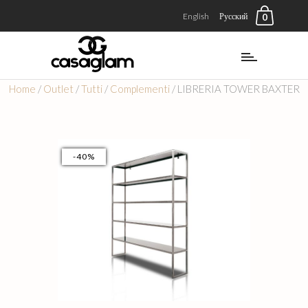
English
Русский
0
Home
/
Outlet
/
Tutti
/
Complementi
/ LIBRERIA TOWER BAXTER
-40%