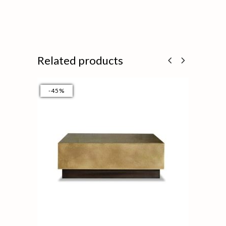
Related products
-45%
-4