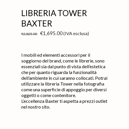
LIBRERIA TOWER
BAXTER
Il
Il
€
1,695.00
(IVA esclusa)
€
2,825.00
prezzo
prezzo
originale
attuale
era:
è:
€2,825.00.
€1,695.00.
I mobili ed elementi accessori per il
soggiorno del brand, come le librerie, sono
essenziali sia dal punto di vista dell’estetica
che per quanto riguarda la funzionalità
dell’ambiente in cui saranno collocati. Potrai
utilizzare la libreria Tower nella fotografia
come una superficie di appoggio per diversi
oggetti o come contenitore.
L’eccellenza Baxter ti aspetta a prezzi outlet
nel nostro sito.